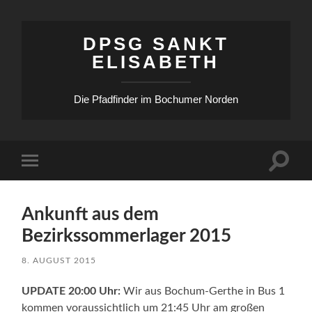
DPSG SANKT
ELISABETH
Die Pfadfinder im Bochumer Norden
Suchfe
Mobile-
ein-/a
Menü
ein-/ausblenden
Ankunft aus dem
Bezirkssommerlager 2015
8. AUGUST 2015
UPDATE 20:00 Uhr:
Wir aus Bochum-Gerthe in Bus 1
kommen voraussichtlich um 21:45 Uhr am großen