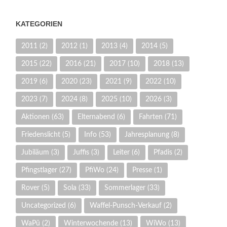
KATEGORIEN
2011
(2)
2012
(1)
2013
(4)
2014
(5)
2015
(22)
2016
(21)
2017
(10)
2018
(13)
2019
(6)
2020
(23)
2021
(9)
2022
(10)
2023
(7)
2024
(8)
2025
(10)
2026
(3)
Aktionen
(63)
Elternabend
(6)
Fahrten
(71)
Friedenslicht
(5)
Info
(53)
Jahresplanung
(8)
Jubiläum
(3)
Juffis
(3)
Leiter
(6)
Pfadis
(2)
Pfingstlager
(27)
PfiWo
(24)
Presse
(1)
Rover
(5)
Sola
(33)
Sommerlager
(33)
Uncategorized
(6)
Waffel-Punsch-Verkauf
(2)
WaPü
(2)
Winterwochende
(13)
WiWo
(13)