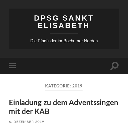
DPSG SANKT
ELISABETH
Die Pfadfinder im Bochumer Norden
Suchfe
Mobile-
ein-/a
Menü
ein-/ausblenden
KATEGORIE:
2019
Einladung zu dem Adventssingen
mit der KAB
6. DEZEMBER 2019