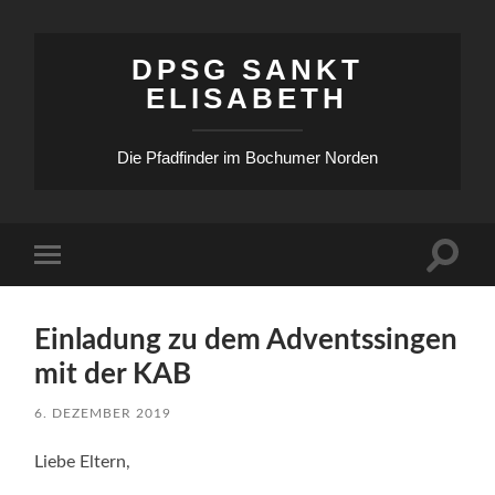
DPSG SANKT
ELISABETH
Die Pfadfinder im Bochumer Norden
Suchfe
Mobile-
ein-/a
Menü
ein-/ausblenden
Einladung zu dem Adventssingen
mit der KAB
6. DEZEMBER 2019
Liebe Eltern,