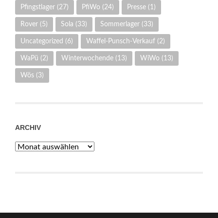
Pfingstlager
(27)
PfiWo
(24)
Presse
(1)
Rover
(5)
Sola
(33)
Sommerlager
(33)
Uncategorized
(6)
Waffel-Punsch-Verkauf
(2)
WaPü
(2)
Winterwochende
(13)
WiWo
(13)
Wös
(3)
ARCHIV
Archiv