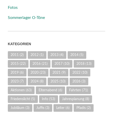
Fotos
Sommerlager O-Töne
KATEGORIEN
2011
(2)
2012
(1)
2013
(4)
2014
(5)
2015
(22)
2016
(21)
2017
(10)
2018
(13)
2019
(6)
2020
(23)
2021
(9)
2022
(10)
2023
(7)
2024
(8)
2025
(10)
2026
(3)
Aktionen
(63)
Elternabend
(6)
Fahrten
(71)
Friedenslicht
(5)
Info
(53)
Jahresplanung
(8)
Jubiläum
(3)
Juffis
(3)
Leiter
(6)
Pfadis
(2)