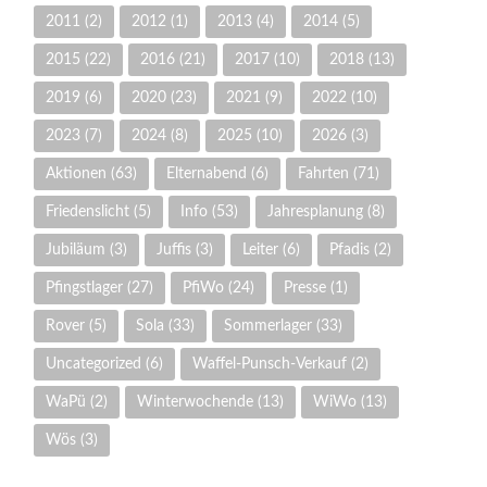
2011
(2)
2012
(1)
2013
(4)
2014
(5)
2015
(22)
2016
(21)
2017
(10)
2018
(13)
2019
(6)
2020
(23)
2021
(9)
2022
(10)
2023
(7)
2024
(8)
2025
(10)
2026
(3)
Aktionen
(63)
Elternabend
(6)
Fahrten
(71)
Friedenslicht
(5)
Info
(53)
Jahresplanung
(8)
Jubiläum
(3)
Juffis
(3)
Leiter
(6)
Pfadis
(2)
Pfingstlager
(27)
PfiWo
(24)
Presse
(1)
Rover
(5)
Sola
(33)
Sommerlager
(33)
Uncategorized
(6)
Waffel-Punsch-Verkauf
(2)
WaPü
(2)
Winterwochende
(13)
WiWo
(13)
Wös
(3)