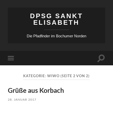
DPSG SANKT
ELISABETH
Die Pfadfinder im Bochumer Norden
Suchfe
Mobile-
ein-/a
Menü
ein-/ausblenden
KATEGORIE:
WIWO
(SEITE 2 VON 2)
Grüße aus Korbach
28. JANUAR 2017