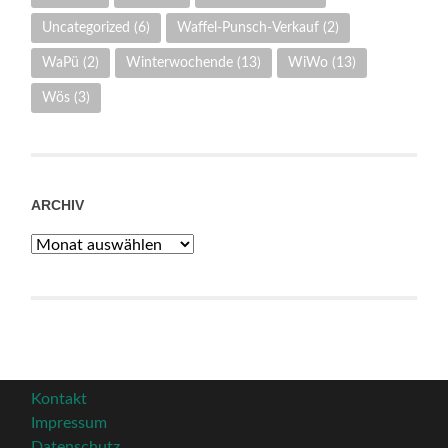
Uncategorized
(6)
Waffel-Punsch-Verkauf
(2)
WaPü
(2)
Winterwochende
(13)
WiWo
(13)
Wös
(3)
ARCHIV
Archiv
Kontakt
Impressum
Datenschutz