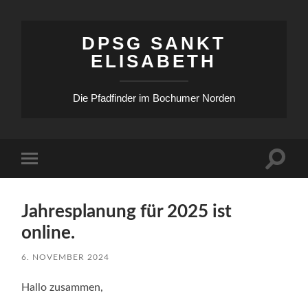
DPSG SANKT
ELISABETH
Die Pfadfinder im Bochumer Norden
Suchfe
Mobile-
ein-/a
Menü
ein-/ausblenden
Jahresplanung für 2025 ist
online.
6. NOVEMBER 2024
Hallo zusammen,