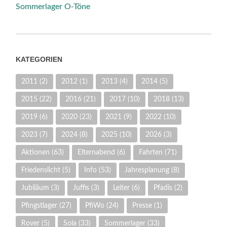
Sommerlager O-Töne
KATEGORIEN
2011
(2)
2012
(1)
2013
(4)
2014
(5)
2015
(22)
2016
(21)
2017
(10)
2018
(13)
2019
(6)
2020
(23)
2021
(9)
2022
(10)
2023
(7)
2024
(8)
2025
(10)
2026
(3)
Aktionen
(63)
Elternabend
(6)
Fahrten
(71)
Friedenslicht
(5)
Info
(53)
Jahresplanung
(8)
Jubiläum
(3)
Juffis
(3)
Leiter
(6)
Pfadis
(2)
Pfingstlager
(27)
PfiWo
(24)
Presse
(1)
Rover
(5)
Sola
(33)
Sommerlager
(33)