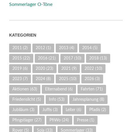
Sommerlager O-Töne
KATEGORIEN
2011
(2)
2012
(1)
2013
(4)
2014
(5)
2015
(22)
2016
(21)
2017
(10)
2018
(13)
2019
(6)
2020
(23)
2021
(9)
2022
(10)
2023
(7)
2024
(8)
2025
(10)
2026
(3)
Aktionen
(63)
Elternabend
(6)
Fahrten
(71)
Friedenslicht
(5)
Info
(53)
Jahresplanung
(8)
Jubiläum
(3)
Juffis
(3)
Leiter
(6)
Pfadis
(2)
Pfingstlager
(27)
PfiWo
(24)
Presse
(1)
Rover
(5)
Sola
(33)
Sommerlager
(33)