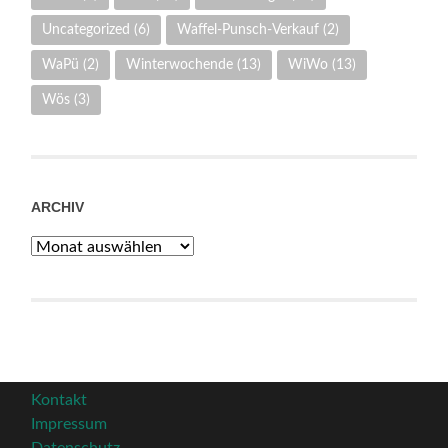
Uncategorized
(6)
Waffel-Punsch-Verkauf
(2)
WaPü
(2)
Winterwochende
(13)
WiWo
(13)
Wös
(3)
ARCHIV
Archiv
Kontakt
Impressum