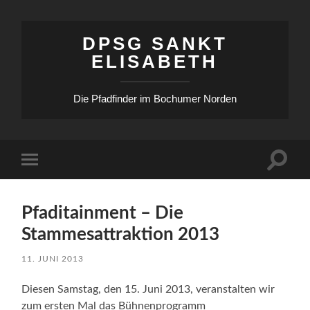
DPSG SANKT
ELISABETH
Die Pfadfinder im Bochumer Norden
Suchfe
Mobile-
ein-/a
Menü
ein-/ausblenden
Pfaditainment – Die
Stammesattraktion 2013
11. JUNI 2013
Diesen Samstag, den 15. Juni 2013, veranstalten wir
zum ersten Mal das Bühnenprogramm