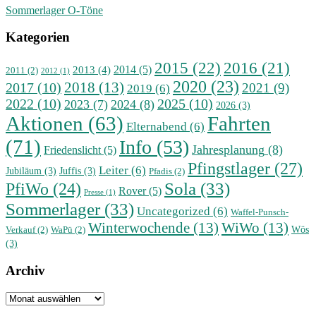
Sommerlager O-Töne
Kategorien
2015
(22)
2016
(21)
2014
(5)
2013
(4)
2011
(2)
2012
(1)
2020
(23)
2018
(13)
2017
(10)
2021
(9)
2019
(6)
2022
(10)
2025
(10)
2023
(7)
2024
(8)
2026
(3)
Aktionen
(63)
Fahrten
Elternabend
(6)
(71)
Info
(53)
Jahresplanung
(8)
Friedenslicht
(5)
Pfingstlager
(27)
Leiter
(6)
Jubiläum
(3)
Juffis
(3)
Pfadis
(2)
Sola
(33)
PfiWo
(24)
Rover
(5)
Presse
(1)
Sommerlager
(33)
Uncategorized
(6)
Waffel-Punsch-
Winterwochende
(13)
WiWo
(13)
Wös
Verkauf
(2)
WaPü
(2)
(3)
Archiv
Archiv