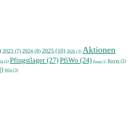
Aktionen
)
2025
(10)
2023
(7)
2024
(8)
2026
(3)
Pfingstlager
(27)
PfiWo
(24)
Rover
(5)
is
(2)
Presse
(1)
3)
Wös
(3)