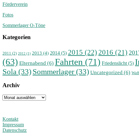
Förderverein
Fotos
Sommerlager O-Töne
Kategorien
2015
(22)
2016
(21)
201
2014
(5)
2013
(4)
2011
(2)
2012
(1)
(63)
Fahrten
(71)
I
Elternabend
(6)
Friedenslicht
(5)
Sola
(33)
Sommerlager
(33)
Uncategorized
(6)
Waff
Archiv
Archiv
Kontakt
Impressum
Datenschutz