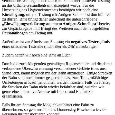
verbundene Weitergabe der Daten im Falle einer positiven Testung
an das örtliche Gesundheitsamt akzeptiert wurde. Für die
Umsetzung des Hygienekonzeptes benötigen wir noch eine
Einwilligung
, um die Testung mit Antigen-Schnelltest durchführen
zu dürfen. Bitte bringt daher unbedingt die unterschriebene
„Einwilligungserklärung an einem Antigen-Schnelltest
“ bereits
zur Gepäckabgabe mit! Bringt des Weiteren auch den ausgefüllten
Personalbogen
am Freitag mit.
Außerdem ist zur Abreise am Samstag ein
negatives Testergebnis
einer offiziellen Teststelle (nicht älter als 24h) mitzubringen.
Zudem hätten wir noch eine Bitte an Euch:
Durch die zurückliegenden gewaltigen Regenschauer und die damit
verbundene Überschwemmung verschiedener Gebiete ist es uns,
Stand jetzt, kaum möglich mit der Bahn anzureisen. Einige Strecken
der Bahn sind noch immer gesperrt, sodass zum Teil großflächige
Umleitungen in Kauf genommen werden müssten. Falls bis Freitag
die Strecken der Bahn nicht wieder befahrbar sind, würden wir
gerne eine alternative Anreise mit Leiter- und Elterntaxis
organisieren.
Falls Ihr am Samstag die Möglichkeit hättet eine Fahrt zu
übernehmen, so gebt uns bitte bis Donnerstag Bescheid wie viele
Personen ihr transportieren könntet!