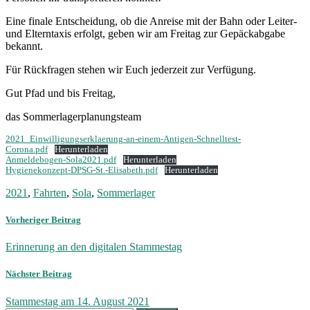
Eine finale Entscheidung, ob die Anreise mit der Bahn oder Leiter-
und Elterntaxis erfolgt, geben wir am Freitag zur Gepäckabgabe
bekannt.
Für Rückfragen stehen wir Euch jederzeit zur Verfügung.
Gut Pfad und bis Freitag,
das Sommerlagerplanungsteam
2021_Einwilligungserklaerung-an-einem-Antigen-Schnelltest-
Corona.pdf
Herunterladen
Anmeldebogen-Sola2021.pdf
Herunterladen
Hygienekonzept-DPSG-St.-Elisabeth.pdf
Herunterladen
2021
,
Fahrten
,
Sola
,
Sommerlager
Vorheriger Beitrag
Erinnerung an den digitalen Stammestag
Nächster Beitrag
Stammestag am 14. August 2021