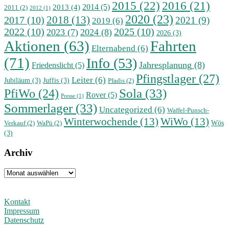
2015
(22)
2016
(21)
2014
(5)
2013
(4)
2011
(2)
2012
(1)
2020
(23)
2018
(13)
2017
(10)
2021
(9)
2019
(6)
2022
(10)
2025
(10)
2023
(7)
2024
(8)
2026
(3)
Aktionen
(63)
Fahrten
Elternabend
(6)
(71)
Info
(53)
Jahresplanung
(8)
Friedenslicht
(5)
Pfingstlager
(27)
Leiter
(6)
Jubiläum
(3)
Juffis
(3)
Pfadis
(2)
Sola
(33)
PfiWo
(24)
Rover
(5)
Presse
(1)
Sommerlager
(33)
Uncategorized
(6)
Waffel-Punsch-
Winterwochende
(13)
WiWo
(13)
Wös
Verkauf
(2)
WaPü
(2)
(3)
Archiv
Archiv
Kontakt
Impressum
Datenschutz