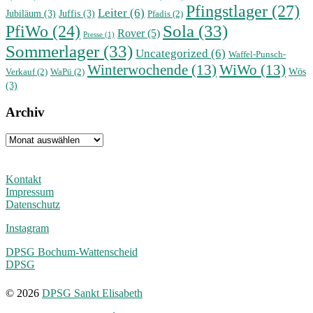
Pfingstlager
(27)
Leiter
(6)
Jubiläum
(3)
Juffis
(3)
Pfadis
(2)
Sola
(33)
PfiWo
(24)
Rover
(5)
Presse
(1)
Sommerlager
(33)
Uncategorized
(6)
Waffel-Punsch-
Winterwochende
(13)
WiWo
(13)
Wös
Verkauf
(2)
WaPü
(2)
(3)
Archiv
Archiv
Kontakt
Impressum
Datenschutz
Instagram
DPSG Bochum-Wattenscheid
DPSG
© 2026
DPSG Sankt Elisabeth